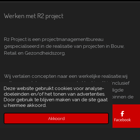
Werken met R2 project
R2 Project is een projectmanagementbureau
gespecialiseerd in de realisatie van projecten in Bouw,
Retail en Gezondheidszorg.
Wij vertalen concepten naar een werkelijke realisatie,wij
vullen onze taken op wens van de klant in, dit is inclusief
Deze website gebruikt cookies voor analyse-
alle gewenste bouwkundige afwerkingen, benodigde
doeleinden en/of het tonen van advertenties.
installaties, interieur en inrichtingselementen. Dit binnen de
Door gebruik te blijven maken van de site gaat
gestelde tijd, detaillering en prijs.
u hiermee akkoord.
Akkoord
E-mailadres
Telefoonnummer
Kaart
Facebook
Wij dragen zorg voor de uitrol van meerdere projecten
binnen de gestelde periode, begroting en kwaliteit.