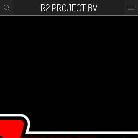
R2 PROJECT BV
Ga
direct
naar
de
hoofdinhoud